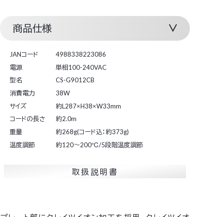
商品仕様
JANコード
4988338223086
電源
単相100-240VAC
型名
CS-G9012CB
消費電力
38W
サイズ
約L287×H38×W33mm
コードの長さ
約2.0m
重量
約268g(コード込：約373g)
温度調節
約120～200℃/5段階温度調節
取扱説明書